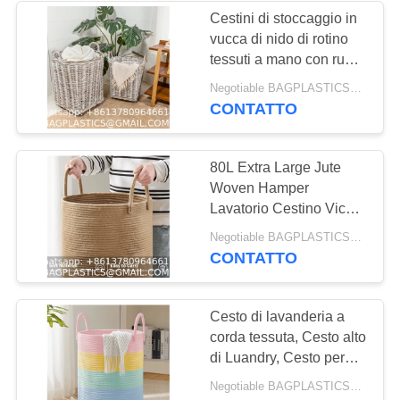
BAGEASE
soggiorno, bagno, con
Cestini di stoccaggio in
MANUFACTURING
coperchio - Naturale
vucca di nido di rotino
55
tessuti a mano con ruote
Prodotti per CANI E
e maniglie, contenitore
Negotiable BAGPLASTICS@GMAIL.COM WHATSAPP:+8613780964661 MOQ:1000pieces Skype: mydearneil
di erba marina per la
CONTATTO
GATTI Forniture
decorazione in camera
da letto, lavanderia,
BAGEASE
lavanderia bianca/cubo
80L Extra Large Jute
grigio
MANUFACTURING
Woven Hamper
Lavatorio Cestino Vicker
corda Abbigliamento
45
Negotiable BAGPLASTICS@GMAIL.COM WHATSAPP:+8613780964661 MOQ:1000pieces Skype: mydearneil
Cestino Per Bambini
CONTATTO
PRODOTTI IN
Asilo Bambini Alti
Cestino di Rattan
MOVIMENTO
Cestino In Soggiorno
Cesto di lavanderia a
Camera da letto
corda tessuta, Cesto alto
FORNITURE
di Luandry, Cesto per
BAGEASE
bambini per il deposito
Negotiable BAGPLASTICS@GMAIL.COM WHATSAPP:+8613780964661 MOQ:1000pieces Skype: mydearneil
delle coperte, Cesto per