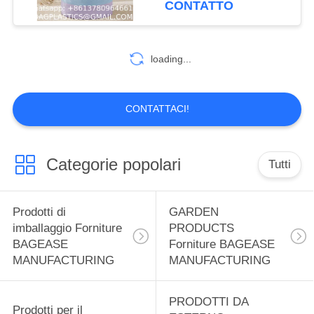
CONTATTO
MANUFACTURING
i vestiti per il lavaggio in
59
camera da letto-grande-
Prodotti sportivi
(COLORE
loading...
personalizzato, 58L,
Forniture BAGEASE
72L)
MANUFACTURING
CONTATTACI!
Categorie popolari
Tutti
12
SPA SALON
Prodotti di
GARDEN
Prodotti forniture
imballaggio Forniture
PRODUCTS
BAGEASE
Forniture BAGEASE
BAGEASE
MANUFACTURING
MANUFACTURING
MANUFACTURING
PRODOTTI DA
Prodotti per il