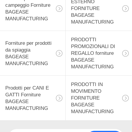
ESTERNO
12
campeggio Forniture
FORNITURE
BAGEASE
Prodotti di
BAGEASE
MANUFACTURING
MANUFACTURING
distribuzione
alimentare forniture
PRODOTTI
Forniture per prodotti
PROMOZIONALI DI
da spiaggia
BAGEASE
REGALLO forniture
BAGEASE
BAGEASE
MANUFACTURING
MANUFACTURING
MANUFACTURING
15
Prodotti di
PRODOTTI IN
Prodotti per CANI E
cancelleria Forniture
MOVIMENTO
GATTI Forniture
FORNITURE
BAGEASE
BAGEASE
BAGEASE
MANUFACTURING
MANUFACTURING
MANUFACTURING
22