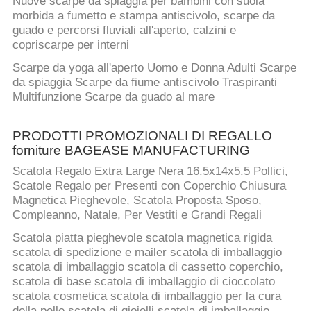
Nuove scarpe da spiaggia per bambini con suola
morbida a fumetto e stampa antiscivolo, scarpe da
guado e percorsi fluviali all'aperto, calzini e
copriscarpe per interni
Scarpe da yoga all'aperto Uomo e Donna Adulti Scarpe
da spiaggia Scarpe da fiume antiscivolo Traspiranti
Multifunzione Scarpe da guado al mare
PRODOTTI PROMOZIONALI DI REGALLO
forniture BAGEASE MANUFACTURING
Scatola Regalo Extra Large Nera 16.5x14x5.5 Pollici,
Scatole Regalo per Presenti con Coperchio Chiusura
Magnetica Pieghevole, Scatola Proposta Sposo,
Compleanno, Natale, Per Vestiti e Grandi Regali
Scatola piatta pieghevole scatola magnetica rigida
scatola di spedizione e mailer scatola di imballaggio
scatola di imballaggio scatola di cassetto coperchio,
scatola di base scatola di imballaggio di cioccolato
scatola cosmetica scatola di imballaggio per la cura
della pelle scatola di gioielli scatola di imballaggio