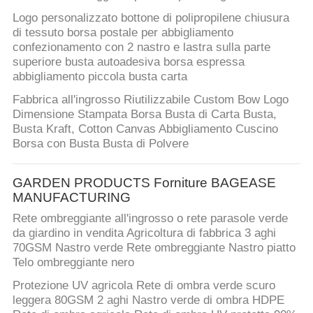
CONTROLLO
Logo personalizzato bottone di polipropilene chiusura
DI
di tessuto borsa postale per abbigliamento
QUALITÀ
confezionamento con 2 nastro e lastra sulla parte
superiore busta autoadesiva borsa espressa
abbigliamento piccola busta carta
CONTATTICI
Fabbrica all'ingrosso Riutilizzabile Custom Bow Logo
Dimensione Stampata Borsa Busta di Carta Busta,
Busta Kraft, Cotton Canvas Abbigliamento Cuscino
RICHIEDA
Borsa con Busta Busta di Polvere
UNA
CITAZIONE
GARDEN PRODUCTS Forniture BAGEASE
MANUFACTURING
Rete ombreggiante all'ingrosso o rete parasole verde
MAPPA
da giardino in vendita Agricoltura di fabbrica 3 aghi
70GSM Nastro verde Rete ombreggiante Nastro piatto
DEL
Telo ombreggiante nero
SITO
Protezione UV agricola Rete di ombra verde scuro
leggera 80GSM 2 aghi Nastro verde di ombra HDPE