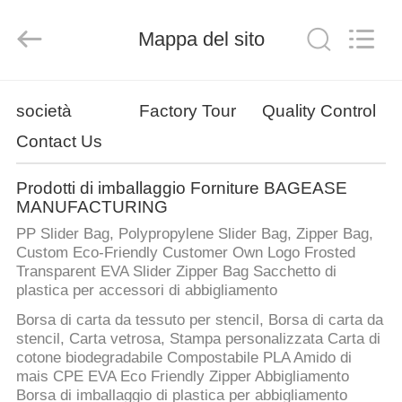
PRODUCTS
SUPPLIES
MANUFACTURING
Mappa del sito
CO.,LTD..
All
Rights
Reserved.
Developed
CASA
by
ECER
società
Factory Tour
Quality Control
Contact Us
PRODOTTI
Prodotti di imballaggio Forniture BAGEASE
CIRCA
MANUFACTURING
NOI
PP Slider Bag, Polypropylene Slider Bag, Zipper Bag,
Custom Eco-Friendly Customer Own Logo Frosted
Transparent EVA Slider Zipper Bag Sacchetto di
GIRO
plastica per accessori di abbigliamento
DELLA
Borsa di carta da tessuto per stencil, Borsa di carta da
stencil, Carta vetrosa, Stampa personalizzata Carta di
FABBRICA
cotone biodegradabile Compostabile PLA Amido di
mais CPE EVA Eco Friendly Zipper Abbigliamento
Borsa di imballaggio di plastica per abbigliamento