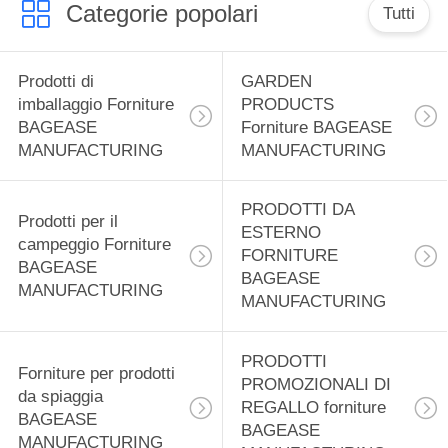
BAGEASE
Categorie popolari
Tutti
MANUFACTURING
55
Prodotti di
GARDEN
Prodotti per CANI E
imballaggio Forniture
PRODUCTS
GATTI Forniture
BAGEASE
Forniture BAGEASE
MANUFACTURING
MANUFACTURING
BAGEASE
MANUFACTURING
PRODOTTI DA
Prodotti per il
ESTERNO
campeggio Forniture
FORNITURE
45
BAGEASE
BAGEASE
MANUFACTURING
PRODOTTI IN
MANUFACTURING
MOVIMENTO
PRODOTTI
Forniture per prodotti
FORNITURE
PROMOZIONALI DI
da spiaggia
REGALLO forniture
BAGEASE
BAGEASE
BAGEASE
MANUFACTURING