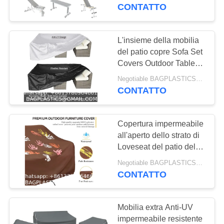
CONTROLLO
adatta, banco di peso,
CONTATTO
MANUFACTURING
sedia del peso, forma
DI
fisica
QUALITÀ
L'insieme della mobilia
181
del patio copre Sofa Set
Prodotti per il
Covers Outdoor Table
CONTATTICI
sezionale all'aperto
campeggio
Negotiable BAGPLASTICS@YAHOO.COM MOQ:1000pieces Skype: mydearneil
l'insieme della sedia che
CONTATTO
RICHIEDA
copre grande resistente
Forniture BAGEASE
dell'acqua
UNA
MANUFACTURING
Copertura impermeabile
CITAZIONE
all'aperto dello strato di
Loveseat del patio delle
90
fodere all'aperto - patio
MAPPA
Negotiable BAGPLASTICS@YAHOO.COM MOQ:1000pieces Skype: mydearneil
PRODOTTI DA
resistente UV Sofa
CONTATTO
DEL
Furniture Covers
ESTERNO
Weatherproof
SITO
Mobilia extra Anti-UV
FORNITURE
impermeabile resistente