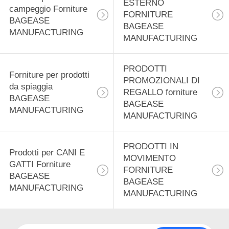
ESTERNO
12
campeggio Forniture
FORNITURE
BAGEASE
Prodotti di
BAGEASE
MANUFACTURING
MANUFACTURING
distribuzione
alimentare forniture
PRODOTTI
Forniture per prodotti
PROMOZIONALI DI
da spiaggia
BAGEASE
REGALLO forniture
BAGEASE
BAGEASE
MANUFACTURING
MANUFACTURING
MANUFACTURING
15
Prodotti di
PRODOTTI IN
Prodotti per CANI E
cancelleria Forniture
MOVIMENTO
GATTI Forniture
FORNITURE
BAGEASE
BAGEASE
BAGEASE
MANUFACTURING
MANUFACTURING
MANUFACTURING
22