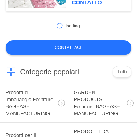
CONTATTO
MANUFACTURING
borsa nera
59
biodegradabile
Prodotti sportivi
amichevole della posta
loading...
di Eco
Forniture BAGEASE
MANUFACTURING
CONTATTACI!
Categorie popolari
Tutti
12
SPA SALON
Prodotti di
GARDEN
Prodotti forniture
imballaggio Forniture
PRODUCTS
BAGEASE
Forniture BAGEASE
BAGEASE
MANUFACTURING
MANUFACTURING
MANUFACTURING
PRODOTTI DA
Prodotti per il