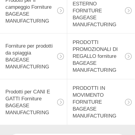
Prodotti per il
PRIVACY
BAGEASE
ESTERNO
campeggio Forniture
FORNITURE
POLICY
BAGEASE
MANUFACTURING
BAGEASE
88
MANUFACTURING
MANUFACTURING
Forniture per
PRODOTTI
prodotti da spiaggia
Forniture per prodotti
PROMOZIONALI DI
da spiaggia
BAGEASE
REGALLO forniture
BAGEASE
BAGEASE
MANUFACTURING
MANUFACTURING
MANUFACTURING
95
PRODOTTI IN
Prodotti per CANI E
MOVIMENTO
PRODOTTI
GATTI Forniture
FORNITURE
BAGEASE
PROMOZIONALI DI
BAGEASE
MANUFACTURING
MANUFACTURING
REGALLO forniture