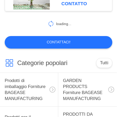
CONTROLLO
della pianta di Spinulosa
CONTATTO
MANUFACTURING
Fern Plants Bushes
DI
Fake Shrubs
QUALITÀ
181
loading...
Prodotti per il
CONTATTICI
campeggio
CONTATTACI!
RICHIEDA
Forniture BAGEASE
UNA
Categorie popolari
Tutti
MANUFACTURING
CITAZIONE
90
Prodotti di
GARDEN
MAPPA
imballaggio Forniture
PRODUCTS
PRODOTTI DA
BAGEASE
Forniture BAGEASE
DEL
ESTERNO
MANUFACTURING
MANUFACTURING
SITO
FORNITURE
PRODOTTI DA