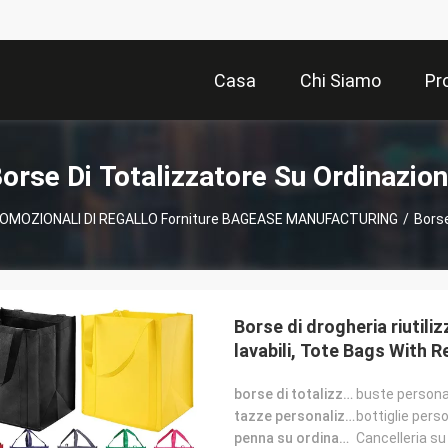
Casa
Chi Siamo
Pr
orse Di Totalizzatore Su Ordinazio
MOZIONALI DI REGALLO Forniture BAGEASE MANUFACTURING
/
Borse
Borse di drogheria riutiliz
lavabili, Tote Bags With 
borse di totalizzatore su ordinazione:
buste persona
tazze personalizzate:
bottiglie pers
penna su ordinazione:
Cancelleria su