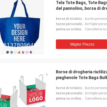
Tela Tote Bags, Tote Bags,
del pannolino, borsa di dr
borse di totalizzatore su ordinazione:
buste persona
tazze personalizzate:
bottiglie pers
penna su ordinazione:
Cancelleria su
Miglior Prezzo
Borse di drogheria riutiliz
pieghevole Tote Bags Bulk
borse di totalizzatore su ordinazione:
buste persona
tazze personalizzate:
bottiglie pers
penna su ordinazione:
Cancelleria su