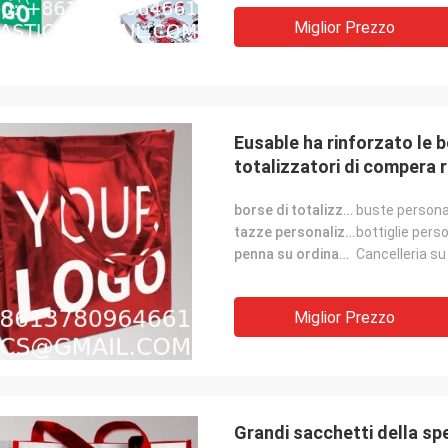
Miglior Prezzo
Eusable ha rinforzato le b
totalizzatori di compera r
possono tenere 40 libbre
borse di totalizzatore su ordinazione:
buste persona
tazze personalizzate:
bottiglie pers
penna su ordinazione:
Cancelleria su
Miglior Prezzo
Grandi sacchetti della spe