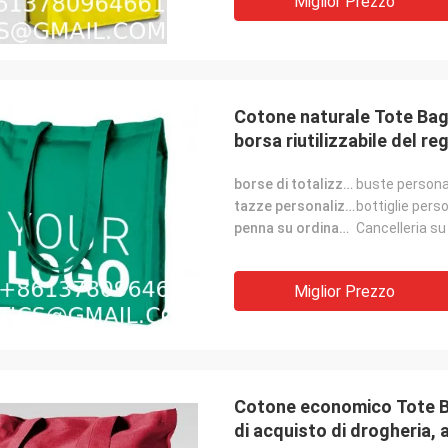
Miglior Prezzo
Cotone naturale Tote Bags
borsa riutilizzabile del r
borse di totalizzatore su ordinazione:
buste persona
tazze personalizzate:
bottiglie pers
penna su ordinazione:
Cancelleria su
Miglior Prezzo
Cotone economico Tote Bag
di acquisto di drogheria, a