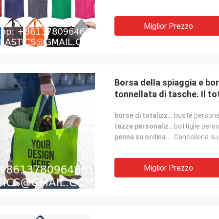
Miglior Prezzo
Borsa della spiaggia e bo
tonnellata di tasche. Il t
idrorepellente. Dimensione
borse di totalizzatore su ordinazione:
buste persona
tazze personalizzate:
bottiglie pers
penna su ordinazione:
Cancelleria su
Miglior Prezzo