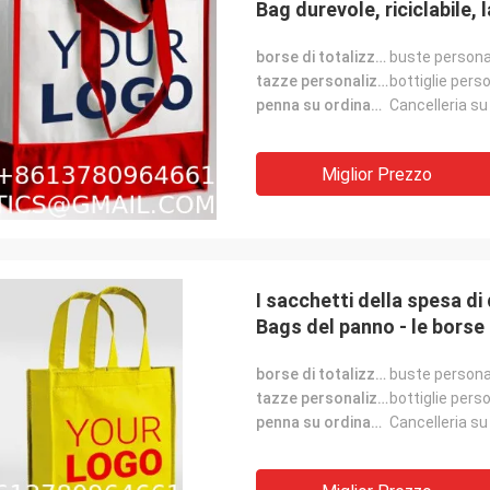
Bag durevole, riciclabile, 
borse di totalizzatore su ordinazione:
buste persona
tazze personalizzate:
bottiglie pers
penna su ordinazione:
Cancelleria su
Miglior Prezzo
I sacchetti della spesa di
Bags del panno - le borse 
organico
borse di totalizzatore su ordinazione:
buste persona
tazze personalizzate:
bottiglie pers
penna su ordinazione:
Cancelleria su