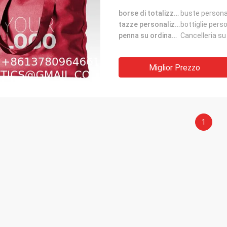
borse di totalizzatore su ordinazione:
buste persona
tazze personalizzate:
bottiglie pers
penna su ordinazione:
Cancelleria su
Miglior Prezzo
1