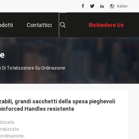
Italian
odotti
Contattici
Richiedere Un
Preventivo
ne
 Di Totalizzatore Su Ordinazione
zabili, grandi sacchetti della spesa pieghevoli
Reinforced Handles resistente
lizzate
onalizzate
 ordinazione