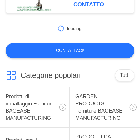
CONTROLLO
artificiali nell'albero
CONTATTO
MANUFACTURING
artificiale del vaso
DI
QUALITÀ
181
loading...
Prodotti per il
CONTATTICI
campeggio
CONTATTACI!
RICHIEDA
Forniture BAGEASE
UNA
Categorie popolari
Tutti
MANUFACTURING
CITAZIONE
90
Prodotti di
GARDEN
MAPPA
imballaggio Forniture
PRODUCTS
PRODOTTI DA
BAGEASE
Forniture BAGEASE
DEL
ESTERNO
MANUFACTURING
MANUFACTURING
SITO
FORNITURE
PRODOTTI DA