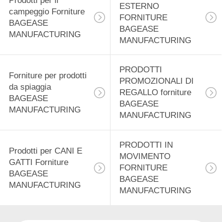
Prodotti per il
PRIVACY
BAGEASE
ESTERNO
campeggio Forniture
FORNITURE
POLICY
BAGEASE
MANUFACTURING
BAGEASE
88
MANUFACTURING
MANUFACTURING
Forniture per
PRODOTTI
prodotti da spiaggia
Forniture per prodotti
PROMOZIONALI DI
da spiaggia
BAGEASE
REGALLO forniture
BAGEASE
BAGEASE
MANUFACTURING
MANUFACTURING
MANUFACTURING
95
PRODOTTI IN
Prodotti per CANI E
MOVIMENTO
PRODOTTI
GATTI Forniture
FORNITURE
BAGEASE
PROMOZIONALI DI
BAGEASE
MANUFACTURING
MANUFACTURING
REGALLO forniture