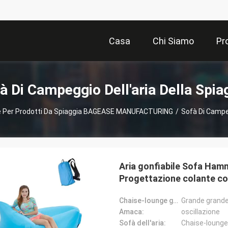
Casa
Chi Siamo
Pr
à Di Campeggio Dell'aria Della Spia
re Per Prodotti Da Spiaggia BAGEASE MANUFACTURING
/
Sofà Di Campeg
Aria gonfiabile Sofa Ham
Progettazione colante con
cima
Chaise-lounge gonfiabile:
Grande grande
Amaca:
oscillazione
Sofà dell'aria:
Chaise-lounge 