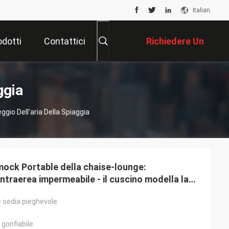
Italian
odotti
Contattici
Richiedere Un
Preventivo
ggia
gio Dell'aria Della Spiaggia
mock Portable della chaise-lounge:
traerea impermeabile - il cuscino modella la
 sedia pieghevole
gonfiabile