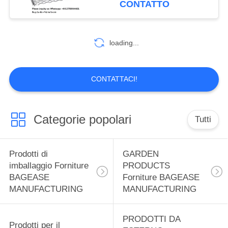
CONTATTO
MANUFACTURING
Basket Stone Cage
59
Garden Fence Garden
Prodotti sportivi
Stone Wire Basket
loading...
Fencing
Forniture BAGEASE
MANUFACTURING
CONTATTACI!
Categorie popolari
Tutti
12
SPA SALON
Prodotti di
GARDEN
Prodotti forniture
imballaggio Forniture
PRODUCTS
BAGEASE
Forniture BAGEASE
BAGEASE
MANUFACTURING
MANUFACTURING
MANUFACTURING
PRODOTTI DA
Prodotti per il