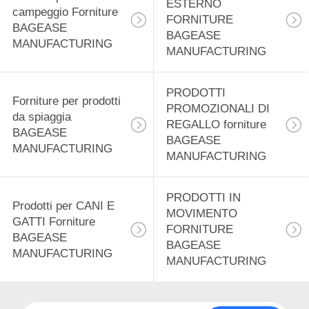
ESTERNO
12
campeggio Forniture
FORNITURE
BAGEASE
Prodotti di
BAGEASE
MANUFACTURING
MANUFACTURING
distribuzione
alimentare forniture
PRODOTTI
Forniture per prodotti
PROMOZIONALI DI
da spiaggia
BAGEASE
REGALLO forniture
BAGEASE
BAGEASE
MANUFACTURING
MANUFACTURING
MANUFACTURING
15
Prodotti di
PRODOTTI IN
Prodotti per CANI E
cancelleria Forniture
MOVIMENTO
GATTI Forniture
FORNITURE
BAGEASE
BAGEASE
BAGEASE
MANUFACTURING
MANUFACTURING
MANUFACTURING
22