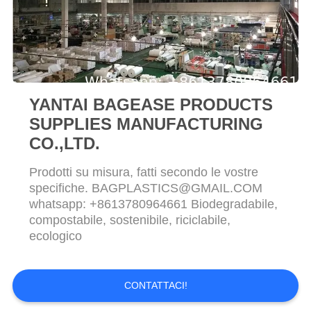
CONTROLLO
DI
QUALITÀ
CONTATTICI
YANTAI BAGEASE PRODUCTS
SUPPLIES MANUFACTURING
RICHIEDA
CO.,LTD.
UNA
Prodotti su misura, fatti secondo le vostre
CITAZIONE
specifiche. BAGPLASTICS@GMAIL.COM
whatsapp: +8613780964661 Biodegradabile,
compostabile, sostenibile, riciclabile,
MAPPA
ecologico
DEL
SITO
CONTATTACI!