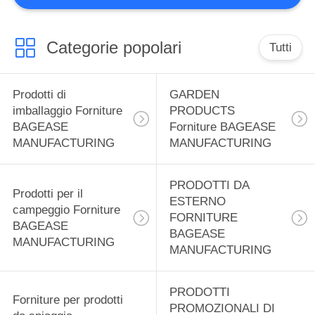
MANUFACTURING
59
Categorie popolari
Prodotti sportivi
Tutti
Forniture BAGEASE
Prodotti di
GARDEN
MANUFACTURING
imballaggio Forniture
PRODUCTS
BAGEASE
Forniture BAGEASE
MANUFACTURING
MANUFACTURING
12
PRODOTTI DA
Prodotti per il
SPA SALON
ESTERNO
campeggio Forniture
FORNITURE
BAGEASE
Prodotti forniture
BAGEASE
MANUFACTURING
MANUFACTURING
BAGEASE
MANUFACTURING
PRODOTTI
Forniture per prodotti
PROMOZIONALI DI