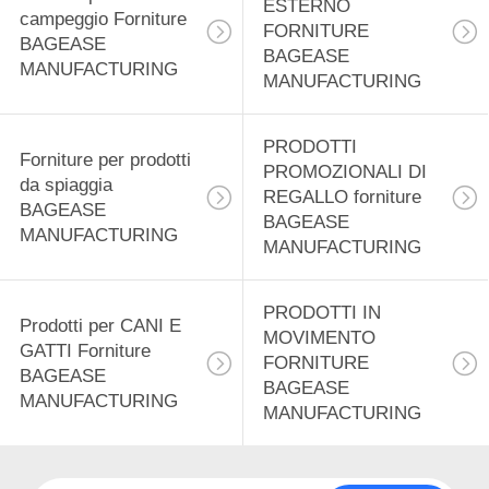
ESTERNO
12
campeggio Forniture
FORNITURE
BAGEASE
Prodotti di
BAGEASE
MANUFACTURING
MANUFACTURING
distribuzione
alimentare forniture
PRODOTTI
Forniture per prodotti
PROMOZIONALI DI
da spiaggia
BAGEASE
REGALLO forniture
BAGEASE
BAGEASE
MANUFACTURING
MANUFACTURING
MANUFACTURING
15
Prodotti di
PRODOTTI IN
Prodotti per CANI E
cancelleria Forniture
MOVIMENTO
GATTI Forniture
FORNITURE
BAGEASE
BAGEASE
BAGEASE
MANUFACTURING
MANUFACTURING
MANUFACTURING
22