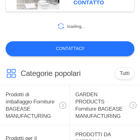
CONTATTO
MANUFACTURING
Trendy Geometric
59
Prodotti sportivi
loading...
Forniture BAGEASE
MANUFACTURING
CONTATTACI!
Categorie popolari
Tutti
12
SPA SALON
Prodotti di
GARDEN
Prodotti forniture
imballaggio Forniture
PRODUCTS
BAGEASE
Forniture BAGEASE
BAGEASE
MANUFACTURING
MANUFACTURING
MANUFACTURING
PRODOTTI DA
Prodotti per il