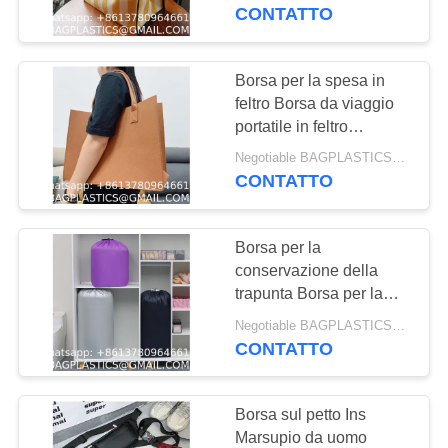
CONTROLLO
a mano di grande
CONTATTO
MANUFACTURING
capacità
DI
QUALITÀ
Borsa per la spesa in
181
feltro Borsa da viaggio
Prodotti per il
portatile in feltro
CONTATTICI
ispessita Autunno e
campeggio
Negotiable BAGPLASTICS@YAHOO.COM MOQ:1000pieces Skype: mydearneil
inverno Borsa a tracolla
CONTATTO
RICHIEDA
da donna di grande
Forniture BAGEASE
capacità per tutte le
UNA
partite
MANUFACTURING
Borsa per la
CITAZIONE
conservazione della
trapunta Borsa per la
90
finitura della trapunta per
MAPPA
Negotiable BAGPLASTICS@YAHOO.COM MOQ:1000pieces Skype: mydearneil
PRODOTTI DA
vestiti pieghevoli a prova
CONTATTO
DEL
di umidità impermeabile
ESTERNO
di grande capacità
SITO
Borsa sul petto Ins
FORNITURE
Marsupio da uomo