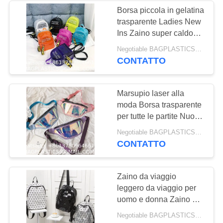
BAGEASE
Borsa piccola in gelatina
MANUFACTURING
trasparente Ladies New
55
Ins Zaino super caldo
Prodotti per CANI E
Versione coreana
Negotiable BAGPLASTICS@YAHOO.COM MOQ:1000pieces Skype: mydearneil
femminile Mini Zaino per
CONTATTO
GATTI Forniture
studenti carino
BAGEASE
Marsupio laser alla
MANUFACTURING
moda Borsa trasparente
per tutte le partite Nuovo
marsupio Ins Borsa
45
Negotiable BAGPLASTICS@YAHOO.COM MOQ:1000pieces Skype: mydearneil
sportiva da donna
CONTATTO
PRODOTTI IN
MOVIMENTO
Zaino da viaggio
leggero da viaggio per
FORNITURE
uomo e donna Zaino per
BAGEASE
tutte le partite di moda di
Negotiable BAGPLASTICS@YAHOO.COM MOQ:1000pieces Skype: mydearneil
grande capacità New