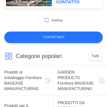
CONTATTO
MANUFACTURING
non richiede sforzo
59
Prodotti sportivi
loading...
Forniture BAGEASE
MANUFACTURING
CONTATTACI!
Categorie popolari
Tutti
12
SPA SALON
Prodotti di
GARDEN
Prodotti forniture
imballaggio Forniture
PRODUCTS
BAGEASE
Forniture BAGEASE
BAGEASE
MANUFACTURING
MANUFACTURING
MANUFACTURING
PRODOTTI DA
Prodotti per il