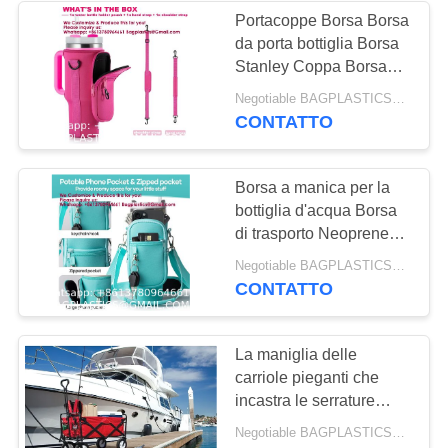
BAGEASE
Portacoppe Borsa Borsa
MANUFACTURING
da porta bottiglia Borsa
55
Stanley Coppa Borsa
Prodotti per CANI E
Stanley Coppa Manica
Negotiable BAGPLASTICS@YAHOO.COM MOQ:1 PRODOTTI-SUPPLIES.COM
Stanley Coppa
CONTATTO
GATTI Forniture
Portacoppa Neoprene
Borsa Neoprene Borsa
BAGEASE
Coppa Accessori
Borsa a manica per la
MANUFACTURING
bottiglia d'acqua Borsa
di trasporto Neoprene
isolato Porta tazze
45
Negotiable BAGPLASTICS@YAHOO.COM MOQ:1 PRODOTTI-SUPPLIES.COM
Neoprene Porta tazze
CONTATTO
PRODOTTI IN
Borsa Porta tazze Borsa
MOVIMENTO
La maniglia delle
carriole pieganti che
FORNITURE
incastra le serrature
BAGEASE
regolabili ed estende
Negotiable BAGPLASTICS@YAHOO.COM MOQ:1000pieces Skype: mydearneil
permette il trasporto che