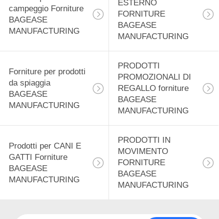
ESTERNO
12
campeggio Forniture
FORNITURE
BAGEASE
Prodotti di
BAGEASE
MANUFACTURING
MANUFACTURING
distribuzione
alimentare forniture
PRODOTTI
Forniture per prodotti
PROMOZIONALI DI
da spiaggia
BAGEASE
REGALLO forniture
BAGEASE
BAGEASE
MANUFACTURING
MANUFACTURING
MANUFACTURING
15
Prodotti di
PRODOTTI IN
Prodotti per CANI E
cancelleria Forniture
MOVIMENTO
GATTI Forniture
FORNITURE
BAGEASE
BAGEASE
BAGEASE
MANUFACTURING
MANUFACTURING
MANUFACTURING
22