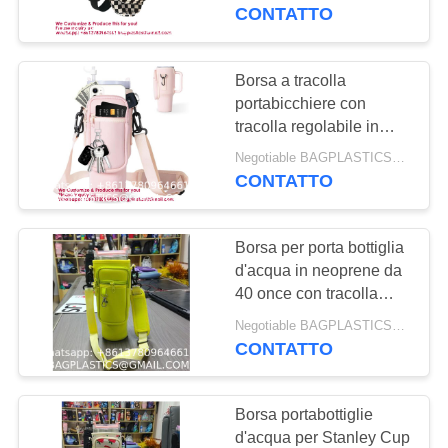
CONTROLLO
neoprene con tracolla
CONTATTO
MANUFACTURING
regolabile
DI
QUALITÀ
Borsa a tracolla
181
portabicchiere con
Prodotti per il
tracolla regolabile in
CONTATTICI
neoprene da 40 once
campeggio
Negotiable BAGPLASTICS@YAHOO.COM MOQ:1 PRODOTTI-SUPPLIES.COM
per bottiglia d'acqua con
CONTATTO
RICHIEDA
tasca per telefono
Forniture BAGEASE
UNA
MANUFACTURING
Borsa per porta bottiglia
CITAZIONE
d'acqua in neoprene da
40 once con tracolla
90
Tasca per porta bottiglia
MAPPA
Negotiable BAGPLASTICS@YAHOO.COM MOQ:1 PRODOTTI-SUPPLIES.COM
PRODOTTI DA
d'acqua tascabile per
CONTATTO
DEL
iPhone Accessori per
ESTERNO
tazza Stanley
SITO
Borsa portabottiglie
FORNITURE
d'acqua per Stanley Cup