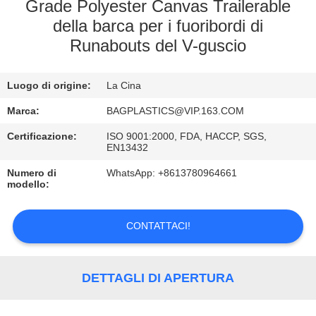
CONTROLLO
Grade Polyester Canvas Trailerable
della barca per i fuoribordi di
DI
Runabouts del V-guscio
QUALITÀ
Luogo di origine:
La Cina
CONTATTICI
Marca:
BAGPLASTICS@VIP.163.COM
RICHIEDA
Certificazione:
ISO 9001:2000, FDA, HACCP, SGS,
EN13432
UNA
Numero di
WhatsApp: +8613780964661
CITAZIONE
modello:
CONTATTACI!
MAPPA
DEL
SITO
DETTAGLI DI APERTURA