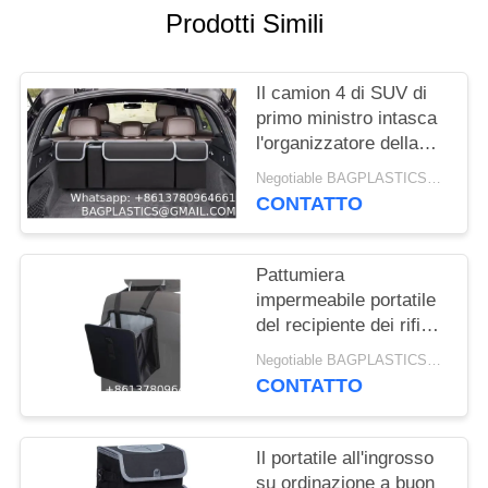
PRIVACY
Prodotti Simili
POLICY
Il camion 4 di SUV di
primo ministro intasca
l'organizzatore della
borsa di stoccaggio del
Negotiable BAGPLASTICS@YAHOO.COM MOQ:1000pieces Skype: mydearneil
sedile posteriore di 2
CONTATTO
Mesh Pouches Car
Trunk Hanging
Pattumiera
impermeabile portatile
del recipiente dei rifiuti
dell'automobile di
Negotiable BAGPLASTICS@YAHOO.COM MOQ:1000pieces Skype: mydearneil
piegatura del recipiente
CONTATTO
di Waste Paper
Garbage
dell'organizzatore del
Il portatile all'ingrosso
sedile posteriore
su ordinazione a buon