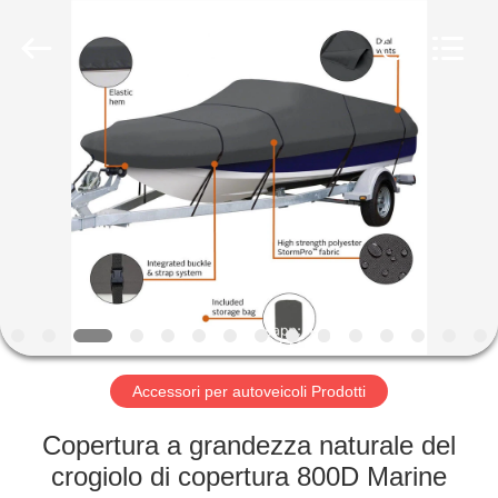
SUPPLIES
MANUFACTURING
CO.,LTD..
All
Rights
Reserved.
Developed
by
CASA
ECER
PRODOTTI
CIRCA
NOI
GIRO
DELLA
Accessori per autoveicoli Prodotti
FABBRICA
Copertura a grandezza naturale del
crogiolo di copertura 800D Marine