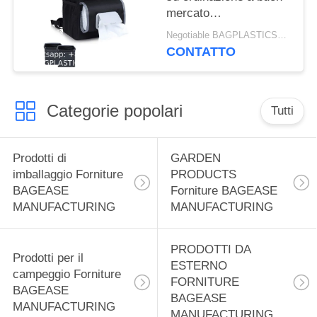
dell'automobile
mercato
dell'OEM
impermeabilizza la
Negotiable BAGPLASTICS@YAHOO.COM MOQ:1000pieces Skype: mydearneil
pattumiera
CONTATTO
dell'automobile della
prova della perdita di
100% con le tasche di
Categorie popolari
stoccaggio e del
Tutti
coperchio
Prodotti di
GARDEN
imballaggio Forniture
PRODUCTS
BAGEASE
Forniture BAGEASE
MANUFACTURING
MANUFACTURING
PRODOTTI DA
Prodotti per il
ESTERNO
campeggio Forniture
FORNITURE
BAGEASE
BAGEASE
MANUFACTURING
MANUFACTURING