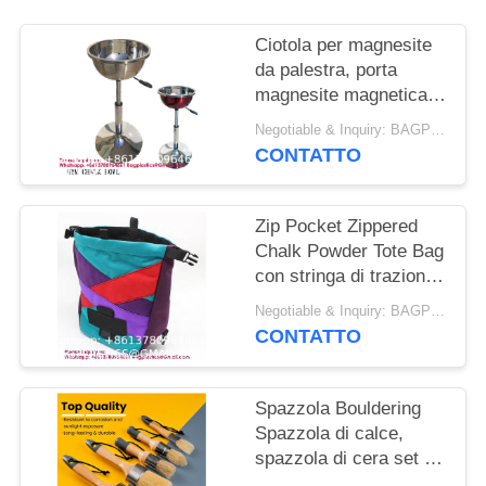
PRIVACY
POLICY
Ciotola per magnesite
da palestra, porta
magnesite magnetica
per sollevamento pesi,
Negotiable & Inquiry: BAGPLASTICS@GMAIL.COM WHATSAPP:+8613780964661 MOQ:1
secchio per
CONTATTO
allenamento, blocchi di
magnesite per
sollevamento pesi,
Zip Pocket Zippered
contenitore di
Chalk Powder Tote Bag
stoccaggio multi-
con stringa di trazione
posizione, accessorio,
rinforzata Grande
Negotiable & Inquiry: BAGPLASTICS@GMAIL.COM WHATSAPP:+8613780964661 MOQ:1
vassoio curvo
bocca di apertura per
CONTATTO
magnetico per dadi e
cani da compagnia
bulloni
all'aperto esercizio
sicuro allenamento
Spazzola Bouldering
stringa di trazione
Spazzola di calce,
chiusura sacchetto di
spazzola di cera set di
gesso
5, spazzole di cera e