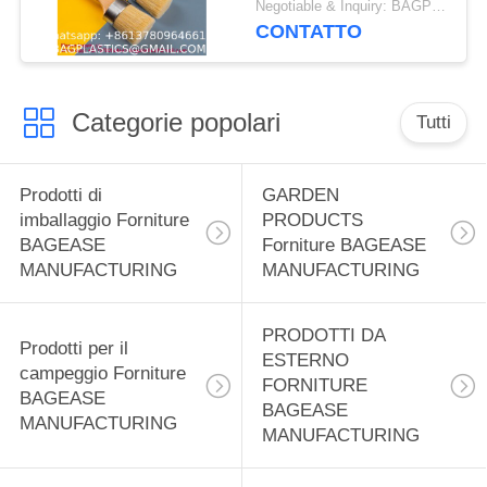
Negotiable & Inquiry: BAGPLASTICS@GMAIL.COM WHATSAPP:+8613780964661 MOQ:1
vernice di calce per
CONTATTO
mobili artigianato fai da
te, spazzola ovale
rotonda naturale per
Categorie popolari
tutta la pittura e la
Tutti
ceretta
Prodotti di
GARDEN
imballaggio Forniture
PRODUCTS
BAGEASE
Forniture BAGEASE
MANUFACTURING
MANUFACTURING
PRODOTTI DA
Prodotti per il
ESTERNO
campeggio Forniture
FORNITURE
BAGEASE
BAGEASE
MANUFACTURING
MANUFACTURING