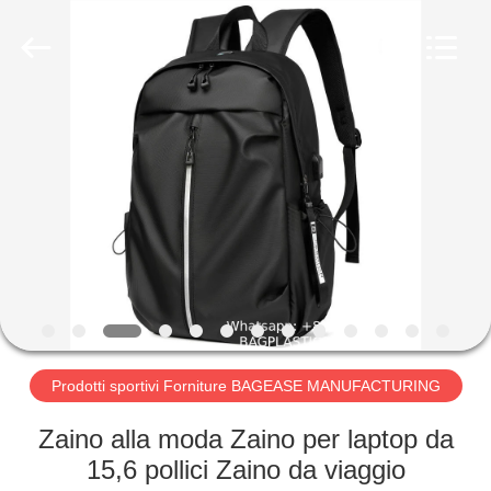
PRODUCTS
SUPPLIES
MANUFACTURING
CO.,LTD..
All
Rights
Reserved.
Developed
CASA
by
ECER
PRODOTTI
CIRCA
NOI
GIRO
DELLA
Prodotti sportivi Forniture BAGEASE MANUFACTURING
FABBRICA
Zaino alla moda Zaino per laptop da
15,6 pollici Zaino da viaggio