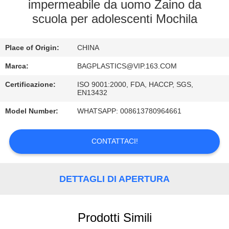
CONTROLLO
impermeabile da uomo Zaino da
scuola per adolescenti Mochila
DI
QUALITÀ
Place of Origin:
CHINA
CONTATTICI
Marca:
BAGPLASTICS@VIP.163.COM
Certificazione:
ISO 9001:2000, FDA, HACCP, SGS,
EN13432
RICHIEDA
Model Number:
WHATSAPP: 008613780964661
UNA
CITAZIONE
CONTATTACI!
MAPPA
DETTAGLI DI APERTURA
DEL
SITO
Prodotti Simili