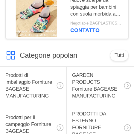
Nuove scarpe da
immersioni,
spiaggia per bambini
copriscarpe per
con suola morbida a
snorkeling e nuoto,
fumetto e stampa
Negotiable BAGPLASTICS@GMAIL.COM MOQ:1000pieces Skype: mydearneil
antiscivolo (Lycra)
antiscivolo, scarpe da
CONTATTO
guado e percorsi
fluviali all'aperto,
calzini e copriscarpe
Categorie popolari
per interni
Tutti
Prodotti di
GARDEN
imballaggio Forniture
PRODUCTS
BAGEASE
Forniture BAGEASE
MANUFACTURING
MANUFACTURING
PRODOTTI DA
Prodotti per il
ESTERNO
campeggio Forniture
FORNITURE
BAGEASE