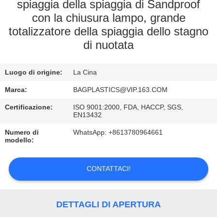
CONTROLLO
spiaggia della spiaggia di Sandproof
con la chiusura lampo, grande
DI
totalizzatore della spiaggia dello stagno
QUALITÀ
di nuotata
CONTATTICI
Luogo di origine:
La Cina
Marca:
BAGPLASTICS@VIP.163.COM
RICHIEDA
Certificazione:
ISO 9001:2000, FDA, HACCP, SGS,
UNA
EN13432
CITAZIONE
Numero di
WhatsApp: +8613780964661
modello:
MAPPA
CONTATTACI!
DEL
SITO
DETTAGLI DI APERTURA