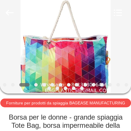
BAGEASE
PRODUCTS
SUPPLIES
MANUFACTURING
CO.,LTD..
All
Rights
Reserved.
CASA
Developed
by
ECER
PRODOTTI
CIRCA
NOI
GIRO
DELLA
Forniture per prodotti da spiaggia BAGEASE MANUFACTURING
FABBRICA
Borsa per le donne - grande spiaggia
Tote Bag, borsa impermeabile della