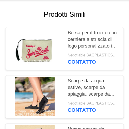
PRIVACY
POLICY
Prodotti Simili
Borsa per il trucco con
cerniera a striscia di
logo personalizzato in
vendita all'ingrosso
Negotiable BAGPLASTICS@YAHOO.COM MOQ:1000pieces Skype: mydearneil
Borsa piatta con
CONTATTO
modello di logo
resistente per attività
all'aria aperta Borse di
Scarpe da acqua
serata per donne
estive, scarpe da
spiaggia, scarpe da
mare, calzini da
Negotiable BAGPLASTICS@GMAIL.COM MOQ:1000pieces Skype: mydearneil
spiaggia, copriscarpe
CONTATTO
per snorkeling,
attrezzatura universale
per calzini da nuoto e