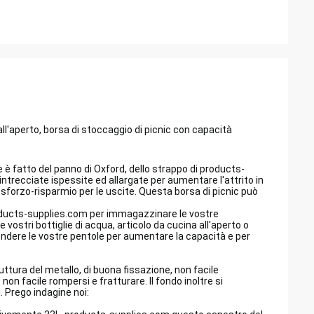
l'aperto, borsa di stoccaggio di picnic con capacità
e è fatto del panno di Oxford,
dello
strappo di
products-
intrecciate ispessite ed allargate per aumentare l'attrito in
forzo-risparmio per le uscite. Questa borsa di picnic può
ducts-supplies.com
per immagazzinare le vostre
vostri bottiglie di acqua, articolo da cucina all'aperto o
pendere le vostre pentole per aumentare la capacità e per
uttura del metallo, di buona fissazione, non facile
non facile rompersi e fratturare. Il fondo inoltre si
i.
Prego indagine noi: