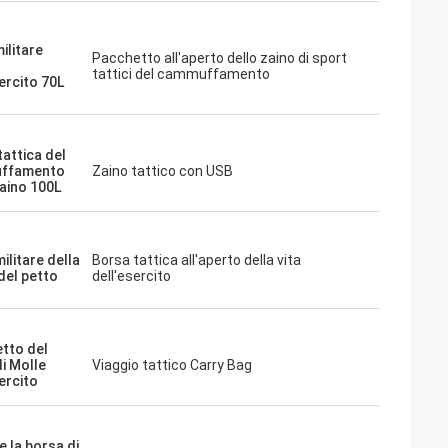
ilitare
Pacchetto all'aperto dello zaino di sport
tattici del cammuffamento
ercito 70L
tattica del
ffamento
Zaino tattico con USB
zaino 100L
ilitare della
Borsa tattica all'aperto della vita
del petto
dell'esercito
tto del
i Molle
Viaggio tattico Carry Bag
ercito
e la borsa di