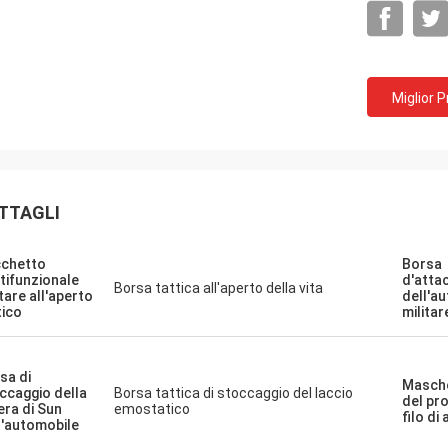
Miglior 
TTAGLI
chetto
Borsa
tifunzionale
d'atta
Borsa tattica all'aperto della vita
itare all'aperto
dell'a
tico
militar
sa di
Masche
ccaggio della
Borsa tattica di stoccaggio del laccio
del pr
iera di Sun
emostatico
filo di
l'automobile