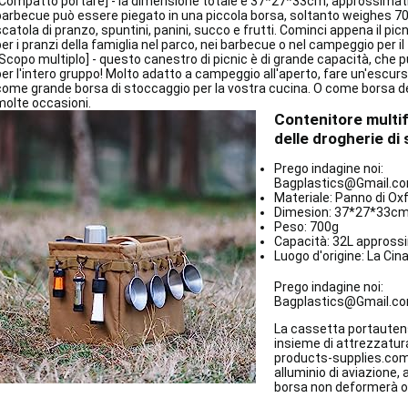
[Compatto portare] - la dimensione totale è 37*27*33cm, approssima
barbecue può essere piegato in
una
piccola borsa, soltanto weighes 7
scatola di pranzo, spuntini, panini, succo e frutti. Cominci appena il pi
per i pranzi della famiglia nel parco, nei barbecue o nel campeggio per il
[Scopo multiplo] - questo canestro di picnic è di grande capacità, che 
per l'intero gruppo! Molto adatto a campeggio all'aperto, fare un'escur
come grande borsa di stoccaggio per la vostra cucina. O come borsa de
molte occasioni.
Contenitore multif
delle drogherie di
Prego indagine noi:
Bagplastics@Gmail.c
Materiale: Panno di Ox
Dimesion: 37*27*33c
Peso: 700g
Capacità: 32L appross
Luogo d'origine: La Cin
Prego indagine noi:
Bagplastics@Gmail.c
La cassetta portautens
insieme di attrezzatur
products-supplies.com f
alluminio di aviazione, 
borsa non deformerà o