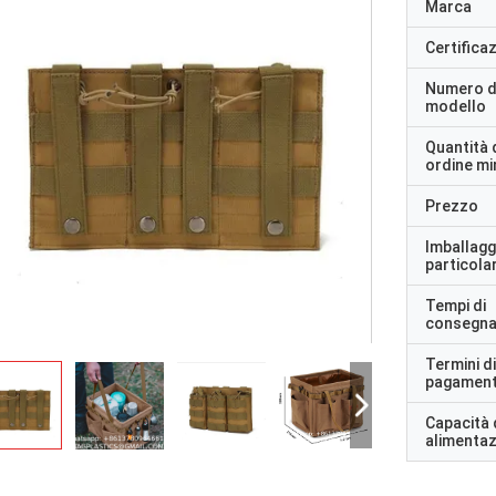
Marca
Certifica
Numero d
modello
Quantità 
ordine m
Prezzo
Imballagg
particolar
Tempi di
consegn
Termini di
pagamen
Capacità 
alimenta