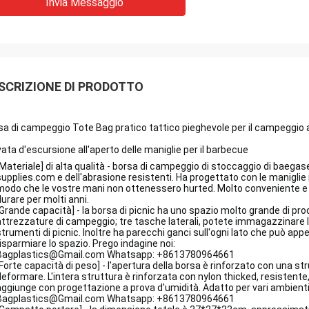
Invia Messaggio
SCRIZIONE DI PRODOTTO
sa di campeggio Tote Bag pratico tattico pieghevole per il campeggio al
vata d'escursione all'aperto delle maniglie per il barbecue
[Materiale] di alta qualità - borsa di campeggio di stoccaggio di baegas
supplies.com
e dell'abrasione resistenti. Ha progettato con le maniglie 
modo che le vostre mani non ottenessero hurted. Molto conveniente e s
durare per molti anni.
[Grande capacità] - la borsa di picnic ha uno spazio molto grande di
pro
attrezzature di campeggio; tre tasche laterali, potete immagazzinare le 
strumenti di picnic. Inoltre ha parecchi ganci sull'ogni lato che può ap
risparmiare lo spazio.
Prego indagine noi:
Bagplastics@Gmail.com Whatsapp: +8613780964661
[Forte capacità di peso] - l'apertura della borsa è rinforzato con una str
deformare. L'intera struttura è rinforzata con nylon thicked, resistente, 
aggiunge con progettazione a prova d'umidità. Adatto per vari ambient
Bagplastics@Gmail.com Whatsapp: +8613780964661