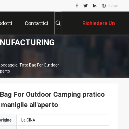
Italian
odotti
Contattici
Richiedere Un
 MANUFACTURING
Preventivo
Stoccaggio, Tote Bag For Outdoor
aperto
te Bag For Outdoor Camping pratico
 maniglie all'aperto
origine
La CINA