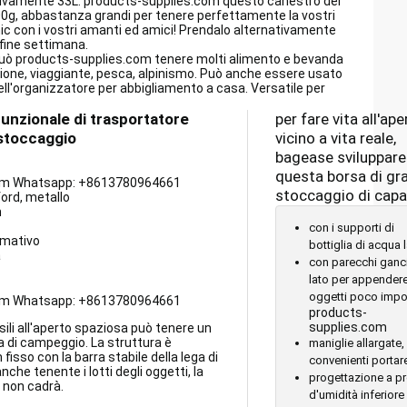
tivamente 33L.
products-supplies.com
questo canestro del
00g, abbastanza grandi per tenere perfettamente la vostri
cnic con i vostri amanti ed amici! Prendalo alternativamente
 fine settimana.
può
products-supplies.com
tenere molti alimento e bevanda
sione, viaggiante, pesca, alpinismo. Può anche essere usato
ll'organizzatore per abbigliamento a casa. Versatile per
unzionale di trasportatore
per fare vita all'ape
 stoccaggio
vicino a vita reale,
bagease sviluppare
questa borsa di gr
om Whatsapp: +8613780964661
stoccaggio di capa
ford, metallo
m
con i supporti di
imativo
bottiglia di acqua l
a
con parecchi ganci
lato per appendere
oggetti poco impor
om Whatsapp: +8613780964661
products-
supplies.com
ili all'aperto spaziosa può tenere un
a di campeggio. La struttura è
maniglie allargate,
isso con la barra stabile della lega di
convenienti portar
anche tenente i lotti degli oggetti, la
progettazione a p
 non cadrà.
d'umidità inferiore