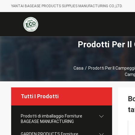
YANTAI BAGEASE PRODUCTS SUPPLIES MANUFACTURING CO.,LTD.
Prodotti Per 
Casa
/
Prodotti Per Il Campe
Campi
Tutti I Prodotti
Bo
ta
Prodotti di imballaggio Forniture
BAGEASE MANUFACTURING
GARDEN PRODUCTS Forniture