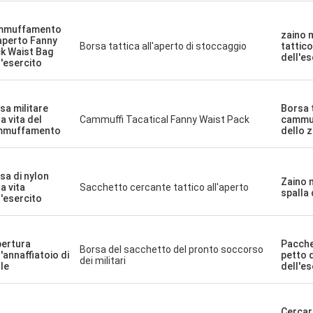
mmuffamento
zaino m
'aperto Fanny
Borsa tattica all'aperto di stoccaggio
tattico
k Waist Bag
dell'es
l'esercito
sa militare
Borsa 
a vita del
Cammuffi Tacatical Fanny Waist Pack
cammu
mmuffamento
dello 
sa di nylon
Zaino m
a vita
Sacchetto cercante tattico all'aperto
spalla 
l'esercito
ertura
Pacche
Borsa del sacchetto del pronto soccorso
l'annaffiatoio di
petto d
dei militari
le
dell'es
Cercar