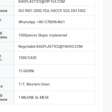
BAGPLASTICS@VIP.163.COM
zione
ISO 9001:2000, FDA, HACCP, SGS, EN13432
i
WhatsApp: +8613780964661
di
1000pieces Skype: mydearneil
inimo
Negotiable BAGPLASTICS@YAHOO.COM
i
1000/CASE
i
15 GIORNI
a
T/T, Western Union
to
di
1 MILIONE AL MESE
zione