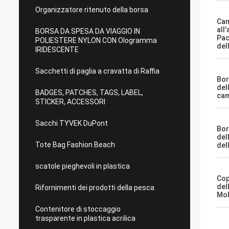
Organizzatore ritenuto della borsa
Ca
all
BORSA DA SPESA DA VIAGGIO IN
Pac
POLIESTERE NYLON CON Ologramma
del
IRIDESCENTE
Sacchetti di paglia a cravatta di Raffia
Bor
dell
BADGES, PATCHES, TAGS, LABEL,
ca
STICKER, ACCESSORI
Sacchi TYVEK DuPont
Bor
dell
Tote Bag Fashion Beach
del
scatole pieghevoli in plastica
Cop
del
Rifornimenti dei prodotti della pesca
Mol
Contenitore di stoccaggio
trasparente in plastica acrilica