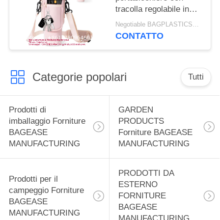
tracolla regolabile in
neoprene da 40 once
Negotiable BAGPLASTICS@YAHOO.COM MOQ:1 PRODOTTI-SUPPLIES.COM
per bottiglia d'acqua
CONTATTO
con tasca per telefono
Categorie popolari
Tutti
Prodotti di
GARDEN
imballaggio Forniture
PRODUCTS
BAGEASE
Forniture BAGEASE
MANUFACTURING
MANUFACTURING
PRODOTTI DA
Prodotti per il
ESTERNO
campeggio Forniture
FORNITURE
BAGEASE
BAGEASE
MANUFACTURING
MANUFACTURING