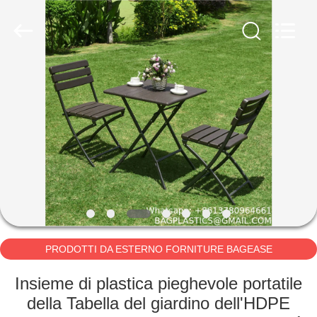
PRODUCTS
SUPPLIES
MANUFACTURING
CO.,LTD..
All
Rights
Reserved.
Developed
CASA
by
ECER
PRODOTTI
CIRCA
NOI
GIRO
DELLA
PRODOTTI DA ESTERNO FORNITURE BAGEASE
MANUFACTURING
FABBRICA
Insieme di plastica pieghevole portatile
della Tabella del giardino dell'HDPE