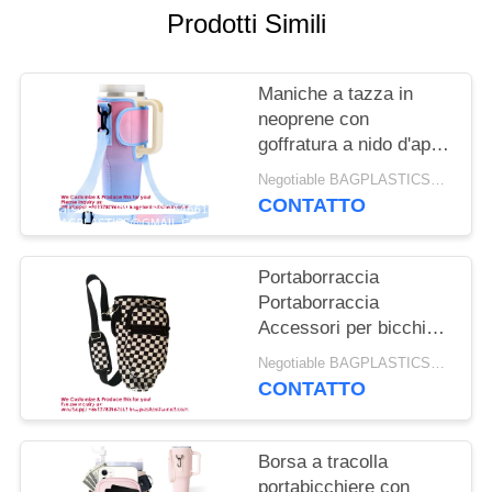
PRIVACY
Prodotti Simili
POLICY
Maniche a tazza in
neoprene con
goffratura a nido d'ape,
personalizzabili,
Negotiable BAGPLASTICS@YAHOO.COM MOQ:1 PRODOTTI-SUPPLIES.COM
pieghevoli e durevoli |
CONTATTO
Custodie per bottiglie e
cola leggere e isolanti
riutilizzabili
Portaborraccia
Portaborraccia
Accessori per bicchieri
da 40 Oz Custodia in
Negotiable BAGPLASTICS@YAHOO.COM MOQ:1 PRODOTTI-SUPPLIES.COM
neoprene con tracolla
CONTATTO
regolabile
Borsa a tracolla
portabicchiere con