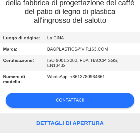
CONTROLLO
della fabbrica di progettazione del caffè
del patio di legno di plastica
DI
all'ingrosso del salotto
QUALITÀ
Luogo di origine:
La CINA
CONTATTICI
Marca:
BAGPLASTICS@VIP.163.COM
RICHIEDA
Certificazione:
ISO 9001:2000, FDA, HACCP, SGS,
EN13432
UNA
Numero di
WhatsApp: +8613780964661
CITAZIONE
modello:
CONTATTACI!
MAPPA
DEL
SITO
DETTAGLI DI APERTURA