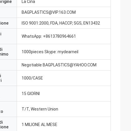
origine
La Cina
BAGPLASTICS@VIP.163.COM
zione
ISO 9001:2000, FDA, HACCP, SGS, EN13432
i
WhatsApp: +8613780964661
di
1000pieces Skype: mydearneil
inimo
Negotiable BAGPLASTICS@YAHOO.COM
i
1000/CASE
i
15 GIORNI
a
T/T, Western Union
to
di
1 MILIONE AL MESE
zione