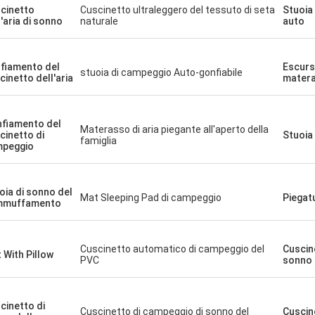
cinetto
Cuscinetto ultraleggero del tessuto di seta
Stuoia 
l'aria di sonno
naturale
auto
fiamento del
Escurs
stuoia di campeggio Auto-gonfiabile
cinetto dell'aria
mater
fiamento del
Materasso di aria piegante all'aperto della
cinetto di
Stuoia
famiglia
peggio
oia di sonno del
Mat Sleeping Pad di campeggio
Piegat
mmuffamento
Cuscinetto automatico di campeggio del
Cuscin
 With Pillow
PVC
sonno
cinetto di
Cuscinetto di campeggio di sonno del
Cuscin