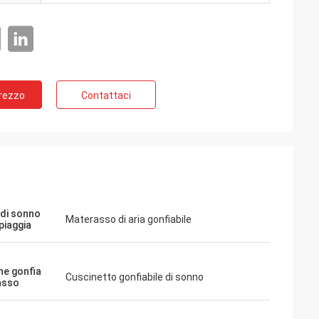
Prezzo
Contattaci
 di sonno
Materasso di aria gonfiabile
piaggia
he gonfia
Cuscinetto gonfiabile di sonno
asso