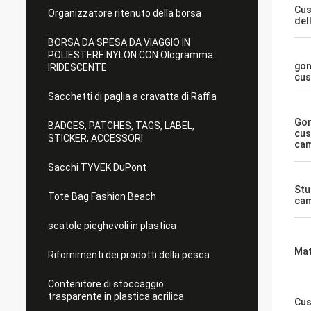
Cus
Organizzatore ritenuto della borsa
del
BORSA DA SPESA DA VIAGGIO IN
POLIESTERE NYLON CON Ologramma
gon
IRIDESCENTE
cus
Sacchetti di paglia a cravatta di Raffia
Gon
BADGES, PATCHES, TAGS, LABEL,
cus
STICKER, ACCESSORI
cam
Sacchi TYVEK DuPont
Stu
Tote Bag Fashion Beach
ca
scatole pieghevoli in plastica
Mat
Rifornimenti dei prodotti della pesca
Contenitore di stoccaggio
trasparente in plastica acrilica
Cus