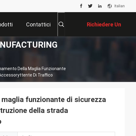
Italian
odotti
Contattici
Richiedere Un
 MANUFACTURING
Preventivo
namento Della Maglia Funzionante
Accessoryttente Di Traffico
 maglia funzionante di sicurezza
truzione della strada
o