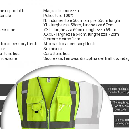
e di prodotto
Maglia di sicurezza
eriale
Poliestere 100%
l'L-indumento è 56cm ampi e 65cm lunghi
XL - larghezza 58cm, lunghezza 67cm
ensione
XXL - larghezza 60cm, lunghezza 69cm
XXXL - larghezza 64cm, lunghezza 72cm
(l'errore è circa 1cm)
tro accessoryttente
Alto nastro accessoryttente
ore
Su misura
atteristica
Caratteristica
licazione
Sicurezza, ferrovia, disciplina del traffico, ind