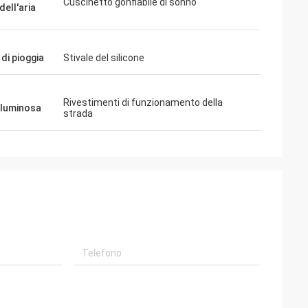
Cuscinetto gonfiabile di sonno
ell'aria
 di pioggia
Stivale del silicone
Rivestimenti di funzionamento della
 luminosa
strada