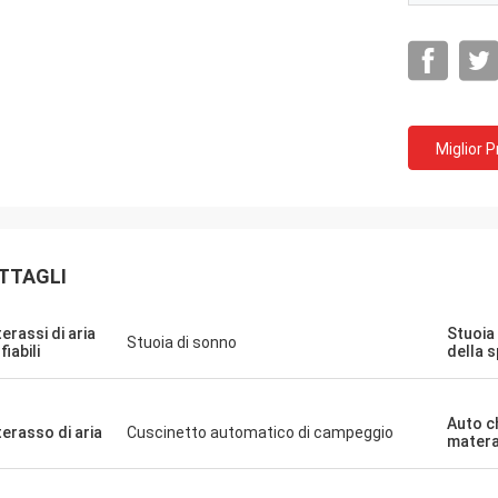
Miglior 
TTAGLI
erassi di aria
Stuoia
Stuoia di sonno
iabili
della s
Auto c
erasso di aria
Cuscinetto automatico di campeggio
mater