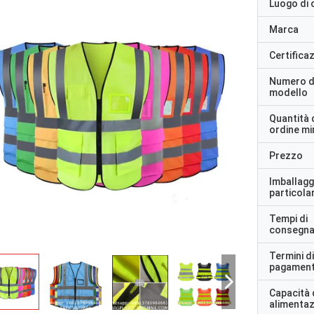
Luogo di 
Marca
Certifica
Numero d
modello
Quantità 
ordine m
Prezzo
Imballagg
particolar
Tempi di
consegn
Termini di
pagamen
Capacità 
alimenta